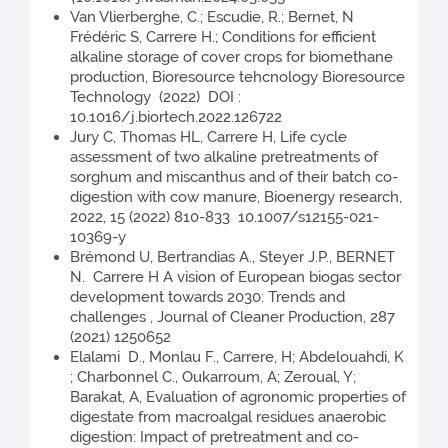
Van Vlierberghe, C.; Escudie, R.; Bernet, N
Frédéric S, Carrere H.; Conditions for efficient
alkaline storage of cover crops for biomethane
production, Bioresource tehcnology Bioresource
Technology (2022) DOI :
10.1016/j.biortech.2022.126722
Jury C, Thomas HL, Carrere H, Life cycle
assessment of two alkaline pretreatments of
sorghum and miscanthus and of their batch co-
digestion with cow manure, Bioenergy research,
2022, 15 (2022) 810-833 10.1007/s12155-021-
10369-y
Brémond U, Bertrandias A., Steyer J.P., BERNET
N. Carrere H A vision of European biogas sector
development towards 2030: Trends and
challenges , Journal of Cleaner Production, 287
(2021) 1250652
Elalami D., Monlau F., Carrere, H; Abdelouahdi, K
; Charbonnel C., Oukarroum, A; Zeroual, Y;
Barakat, A, Evaluation of agronomic properties of
digestate from macroalgal residues anaerobic
digestion: Impact of pretreatment and co-