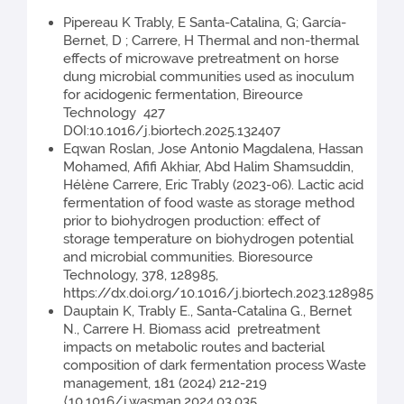
Pipereau K Trably, E Santa-Catalina, G; García-
Bernet, D ; Carrere, H Thermal and non-thermal
effects of microwave pretreatment on horse
dung microbial communities used as inoculum
for acidogenic fermentation, Bireource
Technology 427
DOI:10.1016/j.biortech.2025.132407
Eqwan Roslan, Jose Antonio Magdalena, Hassan
Mohamed, Afifi Akhiar, Abd Halim Shamsuddin,
Hélène Carrere, Eric Trably (2023-06). Lactic acid
fermentation of food waste as storage method
prior to biohydrogen production: effect of
storage temperature on biohydrogen potential
and microbial communities. Bioresource
Technology, 378, 128985,
https://dx.doi.org/10.1016/j.biortech.2023.128985
Dauptain K, Trably E., Santa-Catalina G., Bernet
N., Carrere H. Biomass acid pretreatment
impacts on metabolic routes and bacterial
composition of dark fermentation process Waste
management, 181 (2024) 212-219
⟨10.1016/j.wasman.2024.03.035