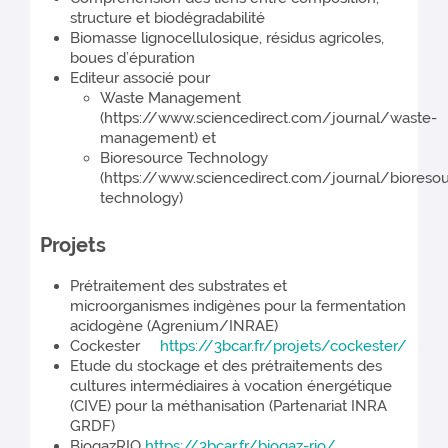
structure et biodégradabilité
Biomasse lignocellulosique, résidus agricoles,
boues d’épuration
Editeur associé pour
Waste Management
(https://www.sciencedirect.com/journal/waste-
management) et
Bioresource Technology
(https://www.sciencedirect.com/journal/bioreso
technology)
Projets
Prétraitement des substrates et
microorganismes indigènes pour la fermentation
acidogène (Agrenium/INRAE)
Cockester
https://3bcar.fr/projets/cockester/
Etude du stockage et des prétraitements des
cultures intermédiaires à vocation énergétique
(CIVE) pour la méthanisation (Partenariat INRA
GRDF)
BiogazRIO
https://3bcar.fr/biogaz-rio/