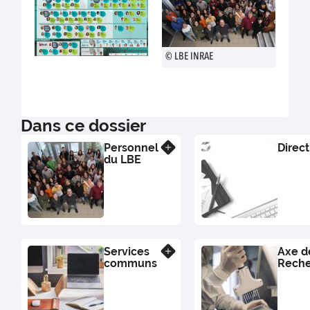
© LBE INRAE
Dans ce dossier
Personnel
Direct
En savoir plus
du LBE
Services
Axe d
En savoir plus
communs
Rech
IMAG