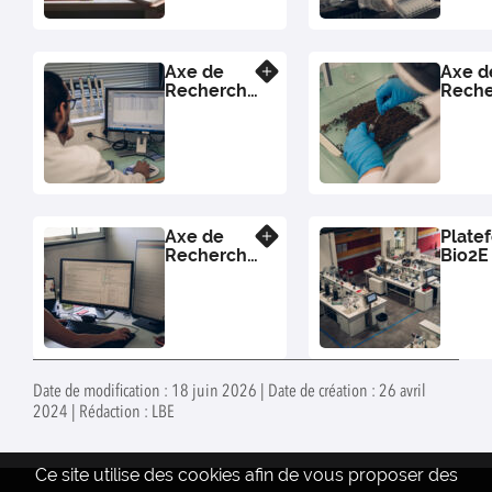
Axe de
Axe d
En savoir plus
Recherche
Rech
In2Pro
OPTIF
Axe de
Plate
En savoir plus
Recherche
Bio2E
MACODE
Date de modification : 18 juin 2026 | Date de création : 26 avril
2024 | Rédaction : LBE
Ce site utilise des cookies afin de vous proposer des