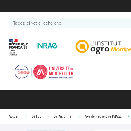
Tapez
ici
votre
recherche
Accueil
Le LBE
Le Personnel
Axe de Recherche IMAGE