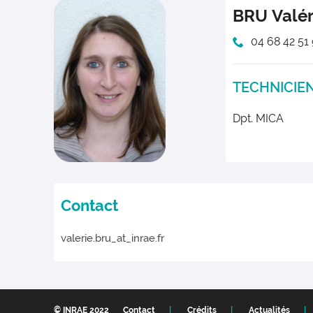
BRU
Valér
04 68 42 51
TECHNICIE
Dpt. MICA
Contact
valerie.bru_at_inrae.fr
© INRAE 2022
Contact
Crédits
Actualités