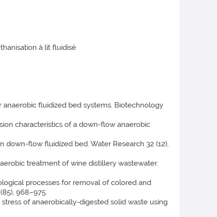
nisation à lit fluidisé
for anaerobic fluidized bed systems. Biotechnology
nsion characteristics of a down-flow anaerobic
r in down-flow fluidized bed. Water Research 32 (12),
naerobic treatment of wine distillery wastewater.
iological processes for removal of colored and
(85), 968–975.
ld stress of anaerobically-digested solid waste using