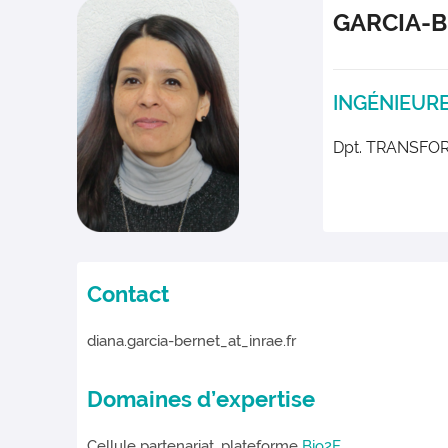
GARCIA-
INGÉNIEUR
Dpt. TRANSFO
Contact
diana.garcia-bernet_at_inrae.fr
Domaines d’expertise
Cellule partenariat, plateforme
Bio2E