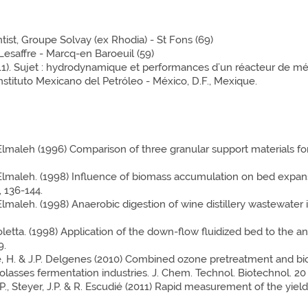
ist, Groupe Solvay (ex Rhodia) - St Fons (69)
esaffre - Marcq-en Baroeuil (59)
. Sujet : hydrodynamique et performances d’un réacteur de métha
nstituto Mexicano del Petróleo - México, D.F., Mexique.
 S. Elmaleh (1996) Comparison of three granular support materials 
 S. Elmaleh. (1998) Influence of biomass accumulation on bed expa
, 136-144.
S. Elmaleh. (1998) Anaerobic digestion of wine distillery wastewate
 Moletta. (1998) Application of the down-flow fluidized bed to the a
9.
rrere, H. & J.P. Delgenes (2010) Combined ozone pretreatment and b
asses fermentation industries. J. Chem. Technol. Biotechnol. 20 
e, P., Steyer, J.P. & R. Escudié (2011) Rapid measurement of the yie