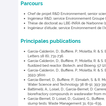
Parcours
Chef de projet R&D Environnement, senior scient
Ingénieur R&D, service Environnement Groupe L
Thèse de doctorat au LBE-INRA de Narbonne (11)
Ingénieur d’étude, service Environnement de l’I
Principales publications
García-Calderón, D., Buffière, P., Moletta, R. &
Letters 18 (6), 731-736.
García-Calderón, D., Buffière, P., Moletta, R. &
fluidized bed reactor. Biotech. and Bioeng. 57 (2)
García-Calderón, D., Buffière, P., Moletta, R. & 
3593-3600.
García-Bernet, D., Buffière, P., Elmaleh, S. & R.
Water Science and Technology 38 (8-9), 393-39
Battimelli, A., Loisel, D., García-Bernet, D. Ca
biorefractory compounds in wastewater from mol
García-Bernet, D. Loisel, D., Guizard, G., Buffièr
slump tests. Waste Management 31, 631–635.