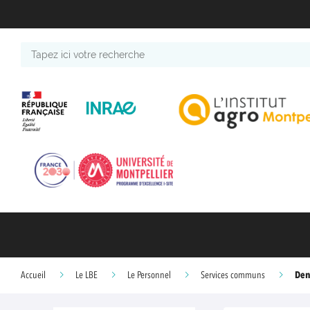
Tapez
ici
votre
recherche
Den
Accueil
Le LBE
Le Personnel
Services communs